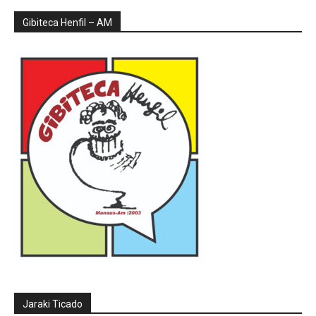
Gibiteca Henfil – AM
Jaraki Ticado