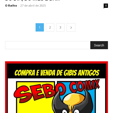
O Ralho
-
27 de abril de 2025
0
1
2
3