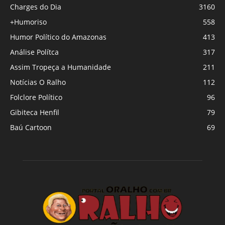
Charges do Dia
3160
+Humoriso
558
Humor Político do Amazonas
413
Análise Polítca
317
Assim Tropeça a Humanidade
211
Notícias O Ralho
112
Folclore Político
96
Gibiteca Henfil
79
Baú Cartoon
69