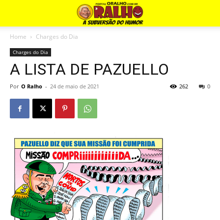
Home
Charges do Dia
Charges do Dia
A LISTA DE PAZUELLO
Por
O Ralho
-
24 de maio de 2021
262
0