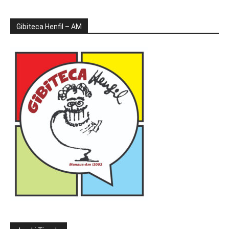
Gibiteca Henfil – AM