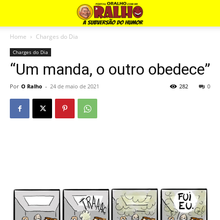
Home
Charges do Dia
Charges do Dia
“Um manda, o outro obedece”
Por
O Ralho
-
24 de maio de 2021
282
0