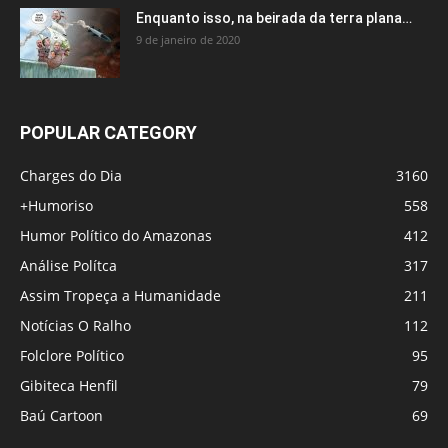
Enquanto isso, na beirada da terra plana…
9 de janeiro de 2020
POPULAR CATEGORY
Charges do Dia
3160
+Humoriso
558
Humor Político do Amazonas
412
Análise Polítca
317
Assim Tropeça a Humanidade
211
Notícias O Ralho
112
Folclore Político
95
Gibiteca Henfil
79
Baú Cartoon
69