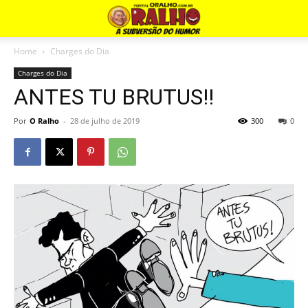
Home
Charges do Dia
Charges do Dia
ANTES TU BRUTUS!!
Por
O Ralho
-
28 de julho de 2019
300
0