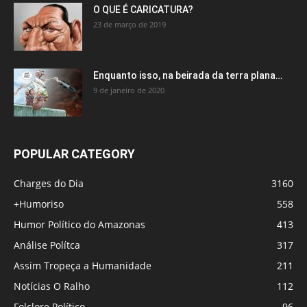
O QUE É CARICATURA?
23 de março de 2019
Enquanto isso, na beirada da terra plana…
9 de janeiro de 2020
POPULAR CATEGORY
Charges do Dia
3160
+Humoriso
558
Humor Político do Amazonas
413
Análise Polítca
317
Assim Tropeça a Humanidade
211
Notícias O Ralho
112
Folclore Político
96