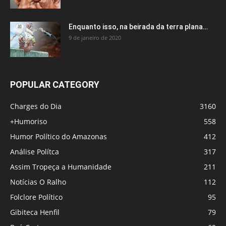
Enquanto isso, na beirada da terra plana…
9 de janeiro de 2020
POPULAR CATEGORY
Charges do Dia
3160
+Humoriso
558
Humor Político do Amazonas
412
Análise Polítca
317
Assim Tropeça a Humanidade
211
Notícias O Ralho
112
Folclore Político
95
Gibiteca Henfil
79