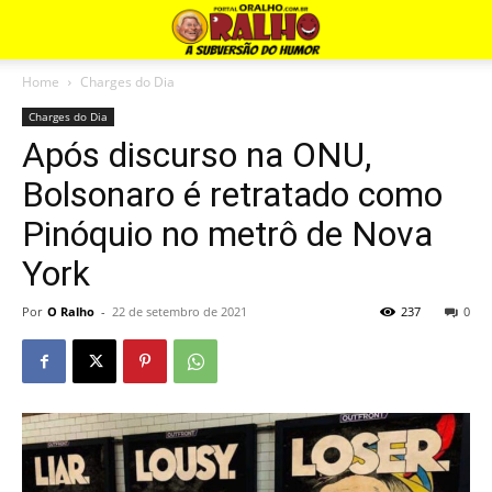
Home
Charges do Dia
Charges do Dia
Após discurso na ONU,
Bolsonaro é retratado como
Pinóquio no metrô de Nova
York
Por
O Ralho
-
22 de setembro de 2021
237
0