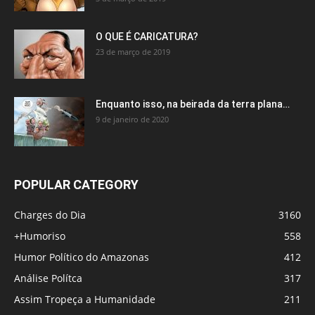
O QUE É CARICATURA?
23 de março de 2019
Enquanto isso, na beirada da terra plana…
9 de janeiro de 2020
POPULAR CATEGORY
Charges do Dia
3160
+Humoriso
558
Humor Político do Amazonas
412
Análise Polítca
317
Assim Tropeça a Humanidade
211