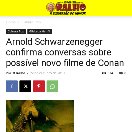
Home
Cultura Pop
Cultura Pop
Gibiteca Henfil
Arnold Schwarzenegger
confirma conversas sobre
possível novo filme de Conan
Por
O Ralho
-
22 de outubro de 2019
374
0