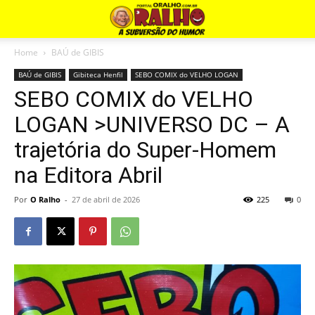
Home
BAÚ de GIBIS
BAÚ de GIBIS
Gibiteca Henfil
SEBO COMIX do VELHO LOGAN
SEBO COMIX do VELHO
LOGAN >UNIVERSO DC – A
trajetória do Super-Homem
na Editora Abril
Por
O Ralho
-
27 de abril de 2026
225
0