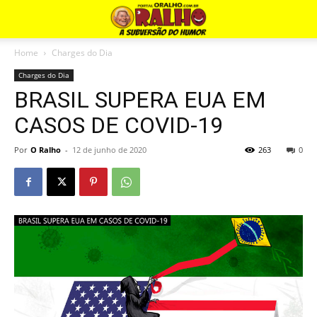
Home
Charges do Dia
Charges do Dia
BRASIL SUPERA EUA EM
CASOS DE COVID-19
Por
O Ralho
-
12 de junho de 2020
263
0