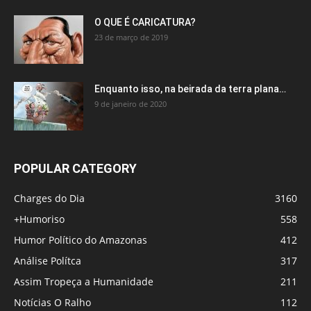
O QUE É CARICATURA?
23 de março de 2019
Enquanto isso, na beirada da terra plana…
9 de janeiro de 2020
POPULAR CATEGORY
Charges do Dia
3160
+Humoriso
558
Humor Político do Amazonas
412
Análise Polítca
317
Assim Tropeça a Humanidade
211
Notícias O Ralho
112