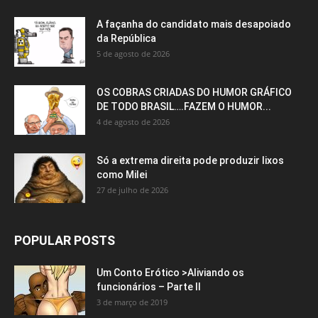
A façanha do candidato mais desapoiado
da República
5 de agosto de 2026
OS COBRAS CRIADAS DO HUMOR GRÁFICO
DE TODO BRASIL….FAZEM O HUMOR...
4 de agosto de 2026
Só a extrema direita pode produzir lixos
como Milei
27 de julho de 2026
POPULAR POSTS
Um Conto Erótico >Aliviando os
funcionários – Parte II
3 de março de 2019