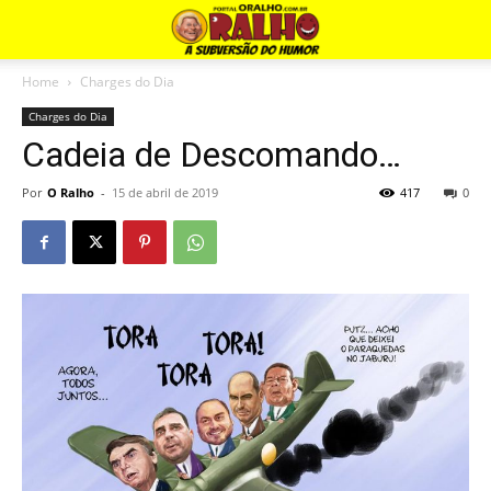
Home
Charges do Dia
Charges do Dia
Cadeia de Descomando…
Por
O Ralho
-
15 de abril de 2019
417
0