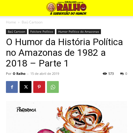
Home
Baú Cartoon
Baú Cartoon
Folclore Político
Humor Político do Amazonas
O Humor da História Política
no Amazonas de 1982 a
2018 – Parte 1
Por
O Ralho
-
15 de abril de 2019
573
0