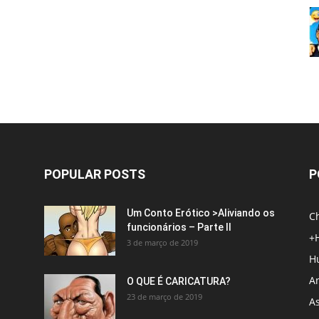
POPULAR POSTS
P
Um Conto Erótico >Aliviando os
C
funcionários – Parte II
+
3 de março de 2019
H
An
O QUE É CARICATURA?
23 de março de 2019
A