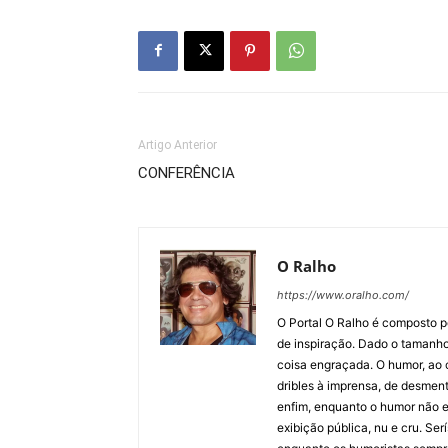
Artigo Anterior
CONFERÊNCIA
O Ralho
https://www.oralho.com/
O Portal O Ralho é composto por
de inspiração. Dado o tamanho 
coisa engraçada. O humor, ao co
dribles à imprensa, de desment
enfim, enquanto o humor não e
exibição pública, nu e cru. Ser