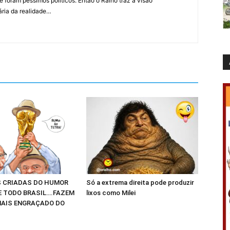
 foram péssimos políticos. Então o Ralho traz a visão
ária da realidade…
 CRIADAS DO HUMOR
Só a extrema direita pode produzir
E TODO BRASIL….FAZEM
lixos como Milei
AIS ENGRAÇADO DO