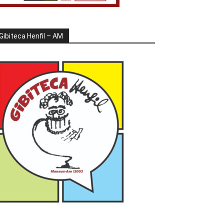
Gibiteca Henfil – AM