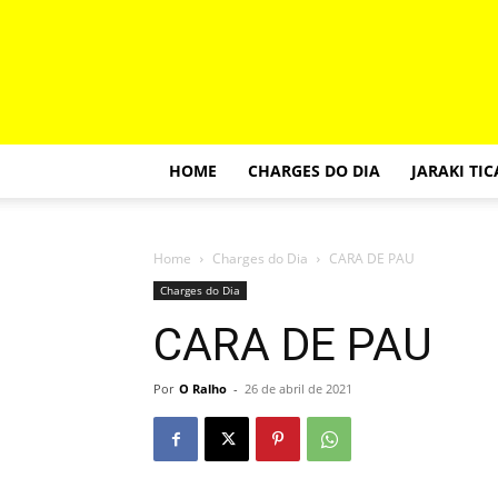
HOME
CHARGES DO DIA
JARAKI TI
Home
Charges do Dia
CARA DE PAU
Charges do Dia
CARA DE PAU
Por
O Ralho
-
26 de abril de 2021