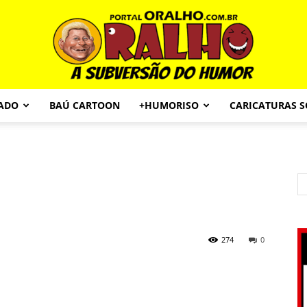
CADO
BAÚ CARTOON
+HUMORISO
CARICATURAS 
Portal
O
274
0
Ralho