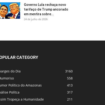
Governo Lula rechaça novo
tarifaço de Trump ancorado
em mentira sobre...
24 de julho de 2026
OPULAR CATEGORY
harges do Dia
3160
Humoriso
558
umor Político do Amazonas
413
álise Polítca
317
ssim Tropeça a Humanidade
211