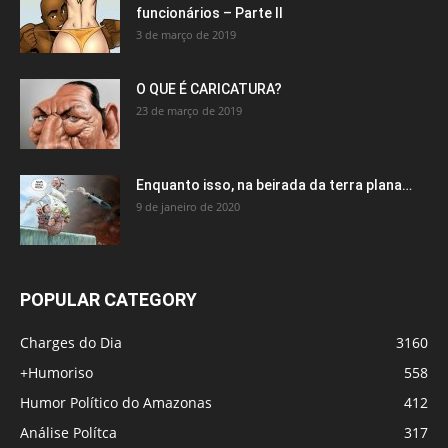
funcionários – Parte II
3 de março de 2019
O QUE É CARICATURA?
23 de março de 2019
Enquanto isso, na beirada da terra plana…
9 de janeiro de 2020
POPULAR CATEGORY
Charges do Dia
3160
+Humoriso
558
Humor Político do Amazonas
412
Análise Polítca
317