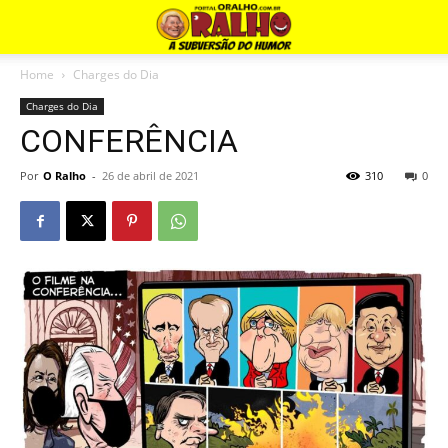
Home
Charges do Dia
Charges do Dia
CONFERÊNCIA
Por
O Ralho
-
26 de abril de 2021
310
0