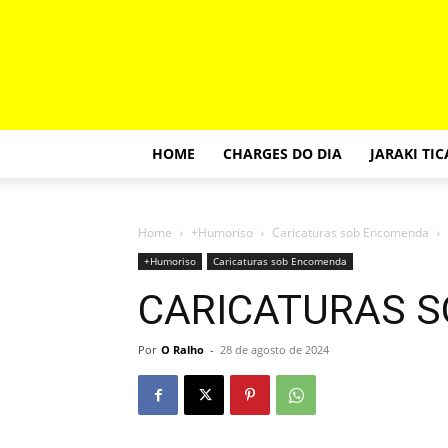
HOME
CHARGES DO DIA
JARAKI TI
Home
+Humoriso
Caricaturas sob Encomenda
+Humoriso
Caricaturas sob Encomenda
CARICATURAS 
Por
O Ralho
-
28 de agosto de 2024