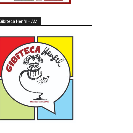
Gibiteca Henfil – AM