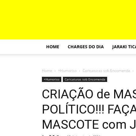
HOME
CHARGES DO DIA
JARAKI TI
Home
+Humoriso
Caricaturas sob Encomenda
+Humoriso
Caricaturas sob Encomenda
CRIAÇÃO de MA
POLÍTICO!!! FAÇ
MASCOTE com 