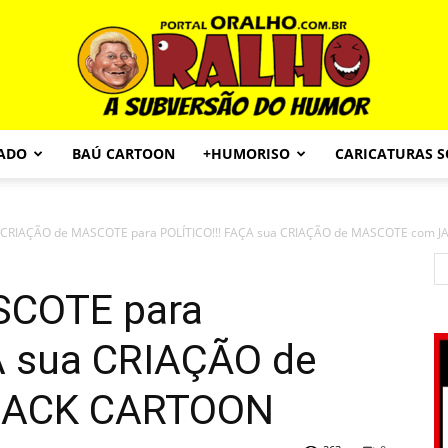
CADO
BAÚ CARTOON
+HUMORISO
CARICATURAS 
Portal
CRIAÇÃO de MASCOTE para POLÍTICO!!! FAÇA sua CRIAÇÃO de MASCOTE com JAC
SCOTE para
O
A sua CRIAÇÃO de
JACK CARTOON
Ralho