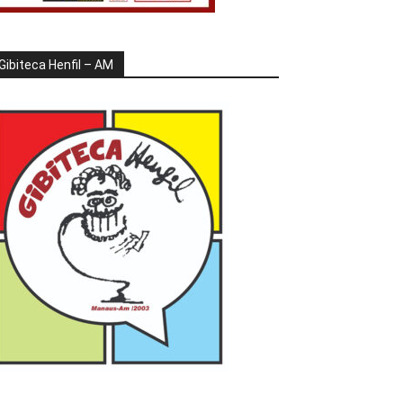
Gibiteca Henfil – AM