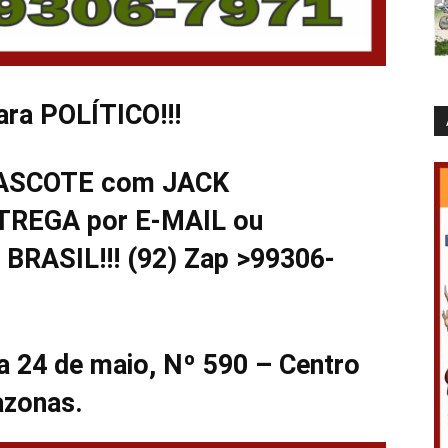
a POLÍTICO!!!
MASCOTE com JACK
REGA por E-MAIL ou
RASIL!!! (92) Zap >99306-
 24 de maio, Nº 590 – Centro
azonas.