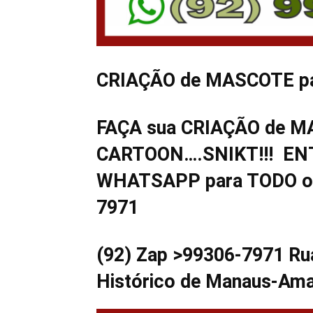
CRIAÇÃO de MASCOTE par
FAÇA sua CRIAÇÃO de 
CARTOON….SNIKT!!! ENT
WHATSAPP para TODO o B
7971
(92) Zap >99306-7971 Rua
Histórico de Manaus-Am