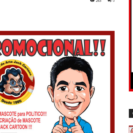
263
0