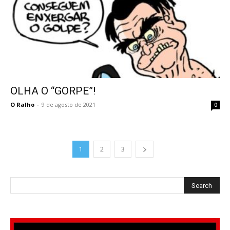
OLHA O “GORPE”!
O Ralho
-
9 de agosto de 2021
0
1
2
3