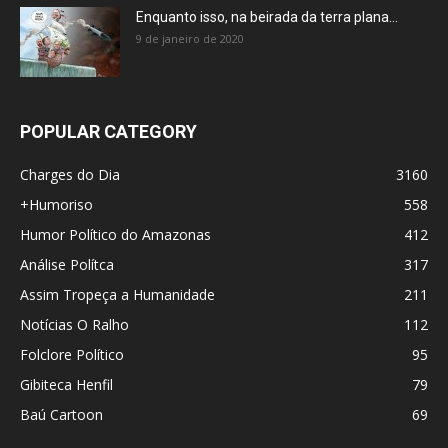
Enquanto isso, na beirada da terra plana…
9 de janeiro de 2020
POPULAR CATEGORY
Charges do Dia
3160
+Humoriso
558
Humor Político do Amazonas
412
Análise Polítca
317
Assim Tropeça a Humanidade
211
Notícias O Ralho
112
Folclore Político
95
Gibiteca Henfil
79
Baú Cartoon
69