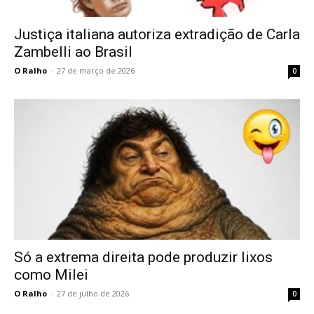
Justiça italiana autoriza extradição de Carla
Zambelli ao Brasil
O Ralho
-
27 de março de 2026
0
Só a extrema direita pode produzir lixos
como Milei
O Ralho
-
27 de julho de 2026
0