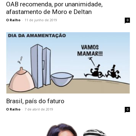
OAB recomenda, por unanimidade,
afastamento de Moro e Deltan
O Ralho
-
11 de junho de 2019
0
Brasil, país do faturo
O Ralho
-
7 de abril de 2019
0