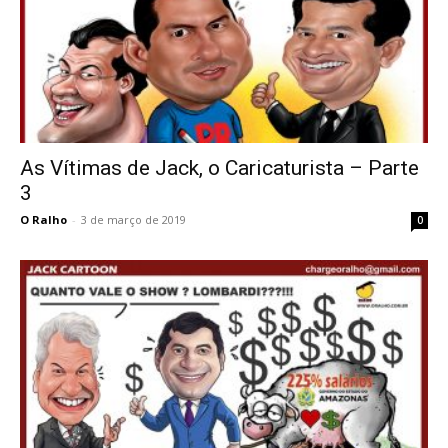
As Vítimas de Jack, o Caricaturista – Parte
3
O Ralho
-
3 de março de 2019
0