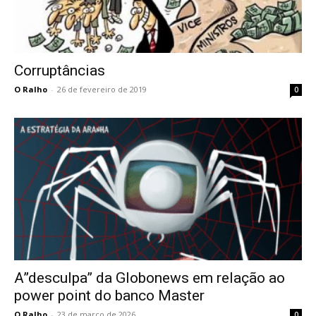
Corruptâncias
O Ralho
-
26 de fevereiro de 2019
0
A”desculpa” da Globonews em relação ao
power point do banco Master
O Ralho
-
23 de março de 2026
0