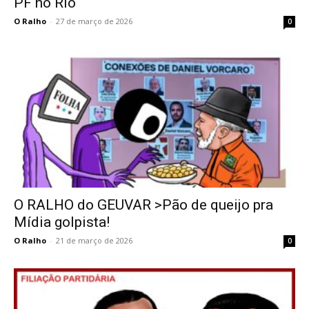
PF no Rio
O Ralho
-
27 de março de 2026
0
O RALHO do GEUVAR >Pão de queijo pra
Mídia golpista!
O Ralho
-
21 de março de 2026
0