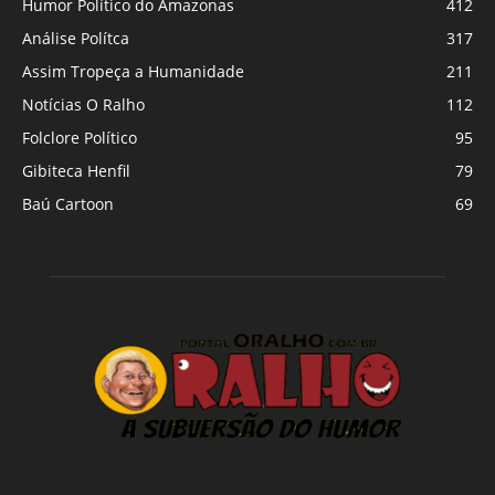
Humor Político do Amazonas
412
Análise Polítca
317
Assim Tropeça a Humanidade
211
Notícias O Ralho
112
Folclore Político
95
Gibiteca Henfil
79
Baú Cartoon
69