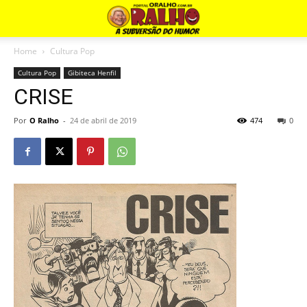
Home
Cultura Pop
Cultura Pop
Gibiteca Henfil
CRISE
Por
O Ralho
-
24 de abril de 2019
474
0