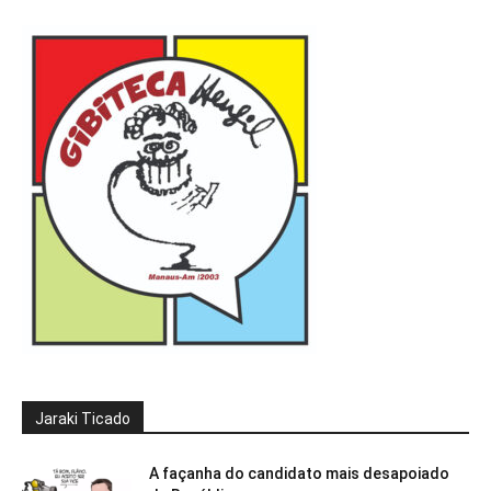
Jaraki Ticado
A façanha do candidato mais desapoiado