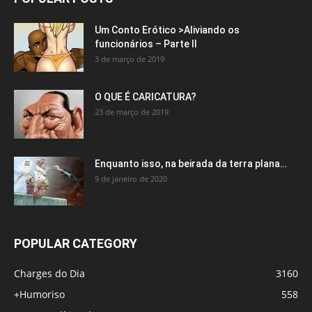
Um Conto Erótico >Aliviando os
funcionários – Parte II
3 de março de 2019
O QUE É CARICATURA?
23 de março de 2019
Enquanto isso, na beirada da terra plana…
9 de janeiro de 2020
POPULAR CATEGORY
Charges do Dia
3160
+Humoriso
558