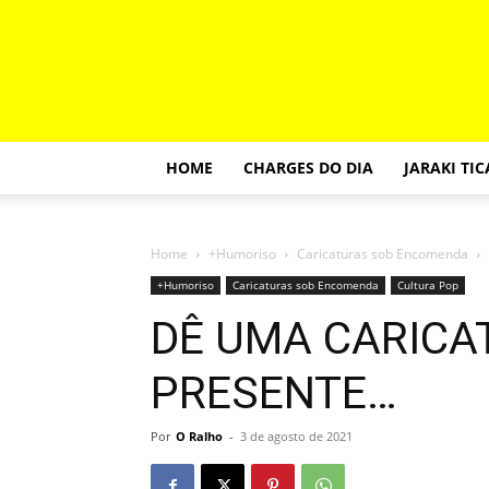
HOME
CHARGES DO DIA
JARAKI TI
Home
+Humoriso
Caricaturas sob Encomenda
+Humoriso
Caricaturas sob Encomenda
Cultura Pop
DÊ UMA CARICA
PRESENTE…
Por
O Ralho
-
3 de agosto de 2021