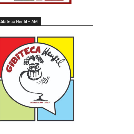
Gibiteca Henfil – AM