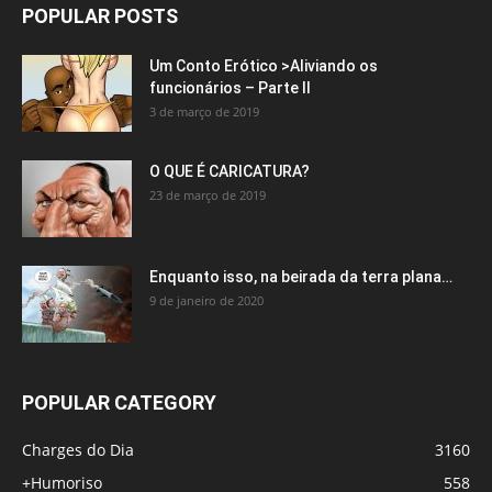
POPULAR POSTS
Um Conto Erótico >Aliviando os
funcionários – Parte II
3 de março de 2019
O QUE É CARICATURA?
23 de março de 2019
Enquanto isso, na beirada da terra plana…
9 de janeiro de 2020
POPULAR CATEGORY
Charges do Dia
3160
+Humoriso
558