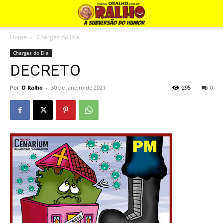
Home
Charges do Dia
Charges do Dia
DECRETO
Por
O Ralho
-
30 de janeiro de 2021
295
0