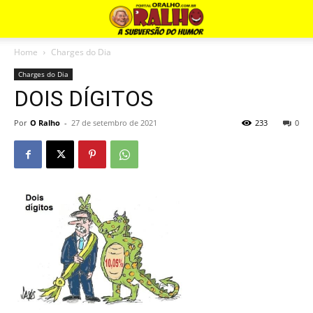
Home
Charges do Dia
Charges do Dia
DOIS DÍGITOS
Por
O Ralho
-
27 de setembro de 2021
233
0