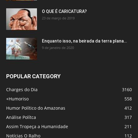
O QUE É CARICATURA?
23 de março de 2019
Enquanto isso, na beirada da terra plana…
9 de janeiro de 2020
POPULAR CATEGORY
Charges do Dia
3160
+Humoriso
558
Humor Político do Amazonas
412
Análise Polítca
317
Assim Tropeça a Humanidade
211
Notícias O Ralho
112