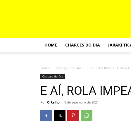
HOME
CHARGES DO DIA
JARAKI TI
Home
Charges do Dia
E AÍ, ROLA IMPEACHMENT?
Charges do Dia
E AÍ, ROLA IMP
Por
O Ralho
-
8 de setembro de 2021