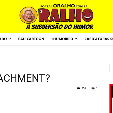
CADO
BAÚ CARTOON
+HUMORISO
CARICATURAS 
Portal
EACHMENT?
O
251
0
Ralho