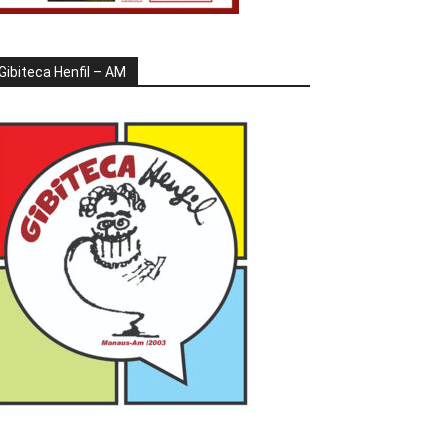
Gibiteca Henfil – AM