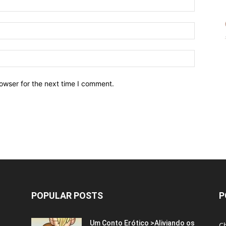
owser for the next time I comment.
POPULAR POSTS
P
Um Conto Erótico >Aliviando os
C