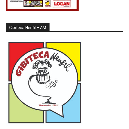
Gibiteca Henfil – AM