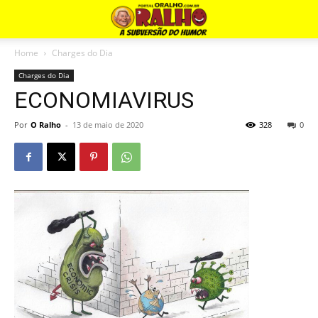
Home
Charges do Dia
Charges do Dia
ECONOMIAVIRUS
Por
O Ralho
-
13 de maio de 2020
328
0