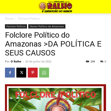
Home
Folclore Político
Folclore Político
Humor Político do Amazonas
Folclore Político do
Amazonas >DA POLÍTICA E
SEUS CAUSOS
Por
O Ralho
-
26 de junho de 2022
244
0