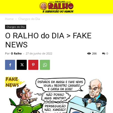
Home
Charges do Dia
Charges do Dia
O RALHO do DIA > FAKE
NEWS
Por
O Ralho
-
27 de junho de 2022
266
0