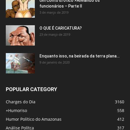
Um Conto Erótico >Aliviando os
funcionários – Parte II
3 de março de 2019
O QUE É CARICATURA?
23 de março de 2019
Enquanto isso, na beirada da terra plana…
9 de janeiro de 2020
POPULAR CATEGORY
Charges do Dia
3160
+Humoriso
558
Humor Político do Amazonas
412
Análise Polítca
317