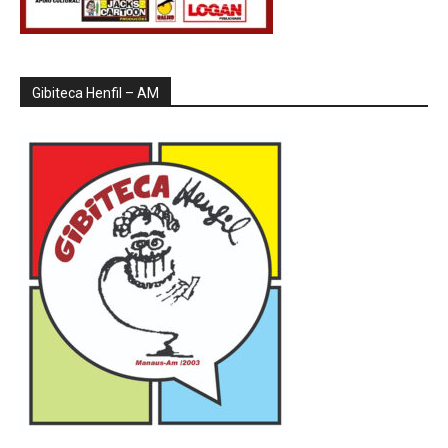
Gibiteca Henfil – AM