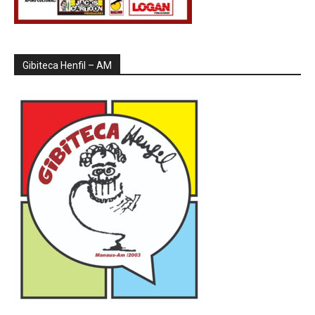
Gibiteca Henfil – AM