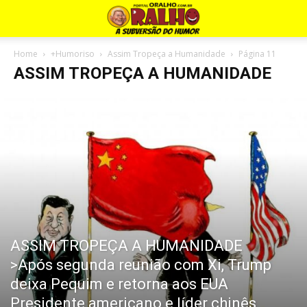
Home
+Humoriso
Assim Tropeça a Humanidade
Página 11
ASSIM TROPEÇA A HUMANIDADE
ASSIM TROPEÇA A HUMANIDADE
>Após segunda reunião com Xi, Trump
deixa Pequim e retorna aos EUA
Presidente americano e líder chinês