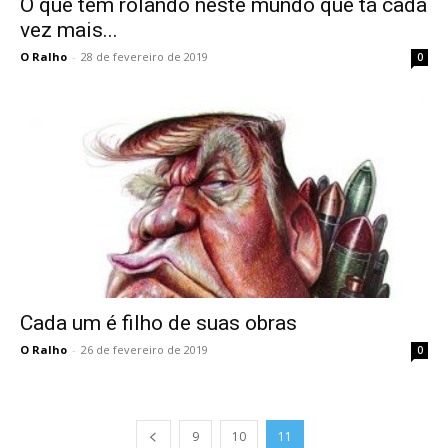
O que tem rolando neste mundo que tá cada
vez mais...
O Ralho
-
28 de fevereiro de 2019
0
Cada um é filho de suas obras
O Ralho
-
26 de fevereiro de 2019
0
9
10
11