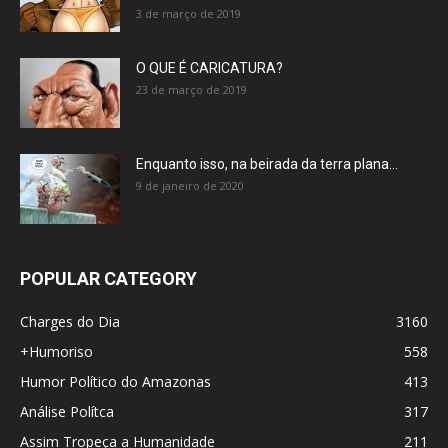
3 de março de 2019
O QUE É CARICATURA?
23 de março de 2019
Enquanto isso, na beirada da terra plana…
9 de janeiro de 2020
POPULAR CATEGORY
Charges do Dia
3160
+Humoriso
558
Humor Político do Amazonas
413
Análise Polítca
317
Assim Tropeça a Humanidade
211