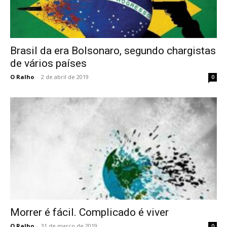
Brasil da era Bolsonaro, segundo chargistas
de vários países
O Ralho
-
2 de abril de 2019
0
Morrer é fácil. Complicado é viver
O Ralho
-
31 de março de 2019
0