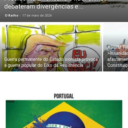
debateram divergências e...
O Ralho
-
17 de maio de 2026
ASSIM T
>Insanida
Guerra permanente do Estado sionista provoca
afastamen
a guerra popular do Eixo da Resistência
Constitui