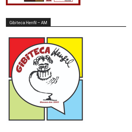
Gibiteca Henfil – AM