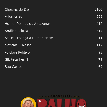
Charges do Dia
3160
+Humoriso
558
Humor Político do Amazonas
412
Análise Polítca
317
Assim Tropeça a Humanidade
211
Notícias O Ralho
112
Folclore Político
95
Gibiteca Henfil
79
Baú Cartoon
69