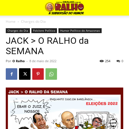
Home
Charges do Dia
Charges do Dia
Folclore Político
Humor Político do Amazonas
JACK > O RALHO da
SEMANA
Por
O Ralho
-
8 de maio de 2022
254
0