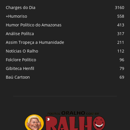
Charges do Dia
3160
+Humoriso
558
Humor Político do Amazonas
413
Análise Polítca
317
Assim Tropeça a Humanidade
211
Notícias O Ralho
112
Folclore Político
96
Gibiteca Henfil
79
Baú Cartoon
69