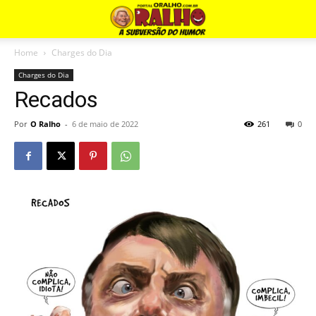
Home
Charges do Dia
Charges do Dia
Recados
Por
O Ralho
-
6 de maio de 2022
261
0