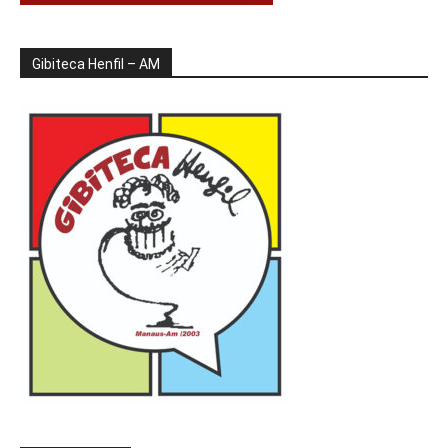
Gibiteca Henfil – AM