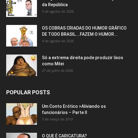
da República
5 de agosto de 2026
OS COBRAS CRIADAS DO HUMOR GRÁFICO
DE TODO BRASIL….FAZEM O HUMOR...
4 de agosto de 2026
Só a extrema direita pode produzir lixos
como Milei
27 de julho de 2026
POPULAR POSTS
Um Conto Erótico >Aliviando os
funcionários – Parte II
3 de março de 2019
O QUE É CARICATURA?