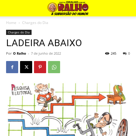
Home
Charges do Dia
Charges do Dia
LADEIRA ABAIXO
Por
O Ralho
-
7 de junho de 2022
245
0