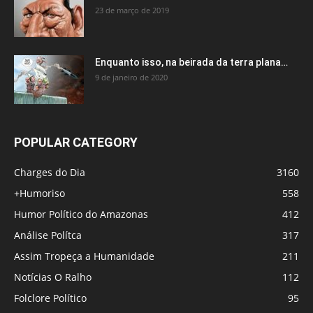
23 de março de 2019
Enquanto isso, na beirada da terra plana…
9 de janeiro de 2020
POPULAR CATEGORY
Charges do Dia
3160
+Humoriso
558
Humor Político do Amazonas
412
Análise Polítca
317
Assim Tropeça a Humanidade
211
Notícias O Ralho
112
Folclore Político
95