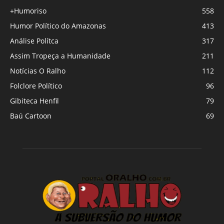
+Humoriso
558
Humor Político do Amazonas
413
Análise Polítca
317
Assim Tropeça a Humanidade
211
Notícias O Ralho
112
Folclore Político
96
Gibiteca Henfil
79
Baú Cartoon
69