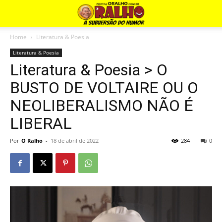
Home
Literatura & Poesia
Literatura & Poesia
Literatura & Poesia > O
BUSTO DE VOLTAIRE OU O
NEOLIBERALISMO NÃO É
LIBERAL
Por
O Ralho
-
18 de abril de 2022
284
0