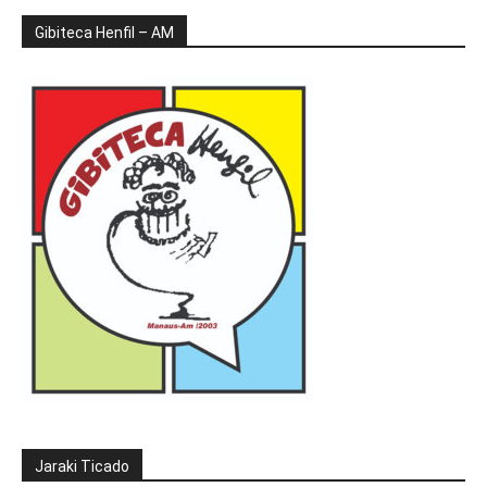
Gibiteca Henfil – AM
Jaraki Ticado