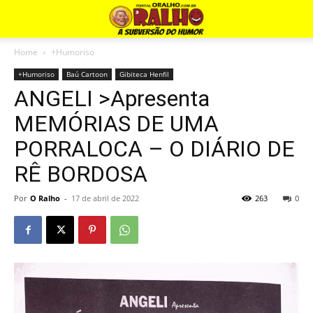
Home
+Humoriso
+Humoriso
Baú Cartoon
Gibiteca Henfil
ANGELI >Apresenta
MEMÓRIAS DE UMA
PORRALOCA – O DIÁRIO DE
RÊ BORDOSA
Por
O Ralho
-
17 de abril de 2022
263
0