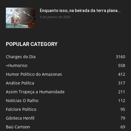
Enquanto isso, na beirada da terra plana…
9 de janeiro de 2020
POPULAR CATEGORY
Charges do Dia
3160
+Humoriso
558
Humor Político do Amazonas
412
Análise Polítca
317
Assim Tropeça a Humanidade
211
Notícias O Ralho
112
Folclore Político
95
Gibiteca Henfil
79
Baú Cartoon
69