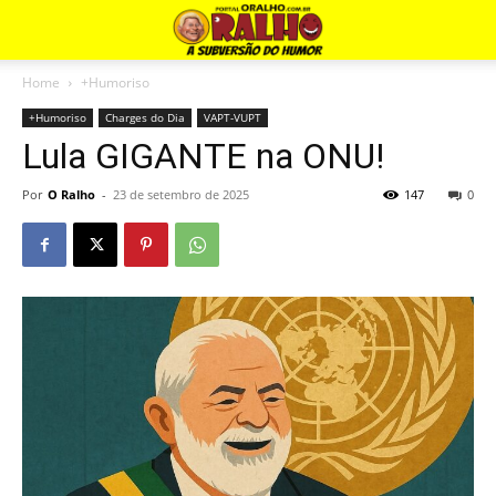
Home
+Humoriso
+Humoriso
Charges do Dia
VAPT-VUPT
Lula GIGANTE na ONU!
Por
O Ralho
-
23 de setembro de 2025
147
0