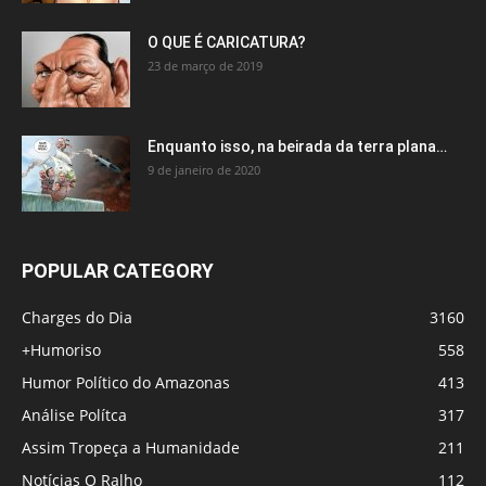
O QUE É CARICATURA?
23 de março de 2019
Enquanto isso, na beirada da terra plana…
9 de janeiro de 2020
POPULAR CATEGORY
Charges do Dia
3160
+Humoriso
558
Humor Político do Amazonas
413
Análise Polítca
317
Assim Tropeça a Humanidade
211
Notícias O Ralho
112