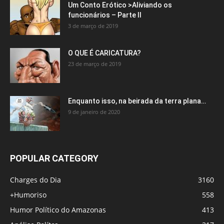
Um Conto Erótico >Aliviando os
funcionários – Parte II
3 de março de 2019
O QUE É CARICATURA?
23 de março de 2019
Enquanto isso, na beirada da terra plana…
9 de janeiro de 2020
POPULAR CATEGORY
Charges do Dia
3160
+Humoriso
558
Humor Político do Amazonas
413