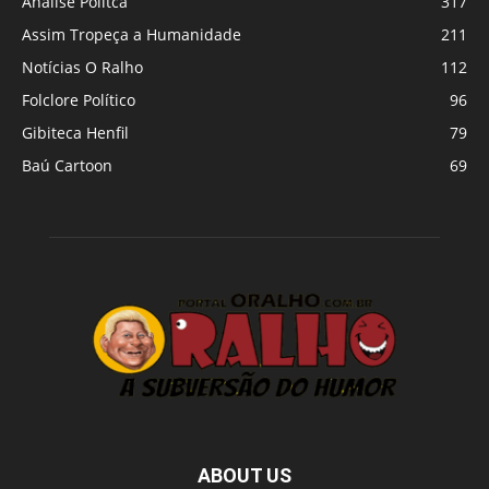
Análise Polítca
317
Assim Tropeça a Humanidade
211
Notícias O Ralho
112
Folclore Político
96
Gibiteca Henfil
79
Baú Cartoon
69
ABOUT US