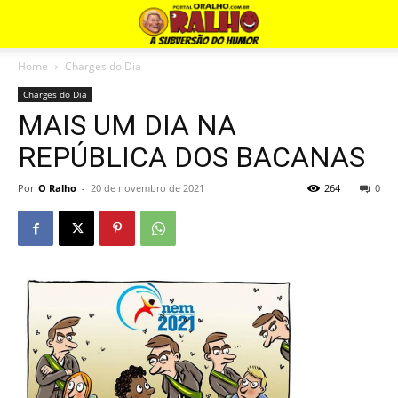
Home
Charges do Dia
Charges do Dia
MAIS UM DIA NA
REPÚBLICA DOS BACANAS
Por
O Ralho
-
20 de novembro de 2021
264
0