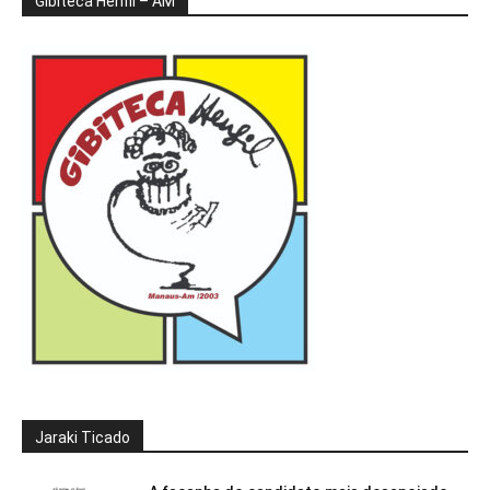
Gibiteca Henfil – AM
Jaraki Ticado