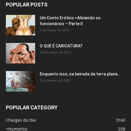
POPULAR POSTS
Um Conto Erótico >Aliviando os
funcionários – Parte II
3 de março de 2019
O QUE É CARICATURA?
23 de março de 2019
Enquanto isso, na beirada da terra plana…
9 de janeiro de 2020
POPULAR CATEGORY
Charges do Dia
3160
+Humoriso
558