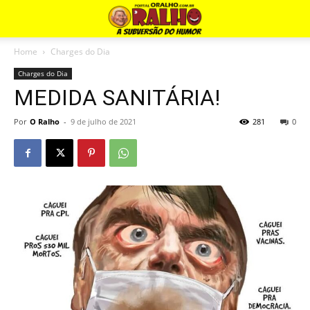
Home
Charges do Dia
Charges do Dia
MEDIDA SANITÁRIA!
Por
O Ralho
-
9 de julho de 2021
281
0