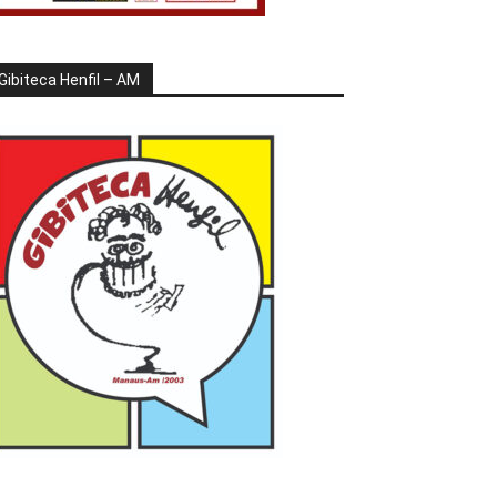
Gibiteca Henfil – AM