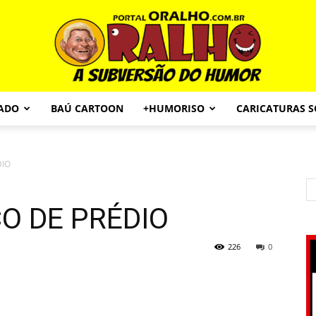
CADO
BAÚ CARTOON
+HUMORISO
CARICATURAS 
Portal
DIO
O DE PRÉDIO
O
226
0
Ralho