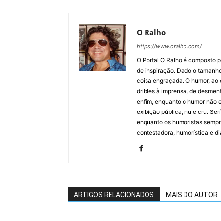
O Ralho
https://www.oralho.com/
O Portal O Ralho é composto por
de inspiração. Dado o tamanho 
coisa engraçada. O humor, ao co
dribles à imprensa, de desment
enfim, enquanto o humor não e
exibição pública, nu e cru. Ser
enquanto os humoristas sempre
contestadora, humorística e di
ARTIGOS RELACIONADOS
MAIS DO AUTOR