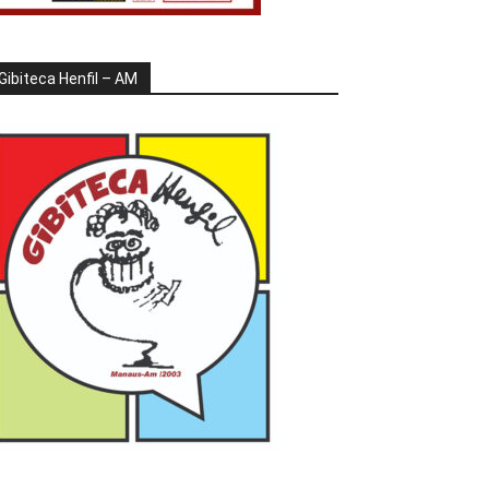
Gibiteca Henfil – AM