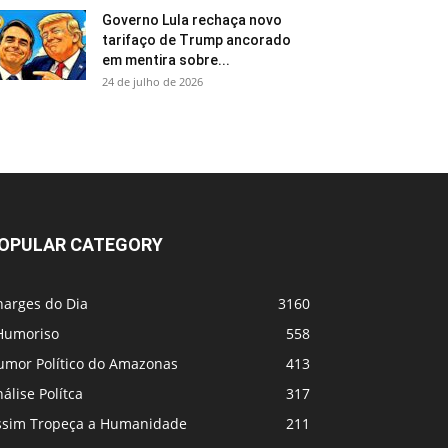
Governo Lula rechaça novo
tarifaço de Trump ancorado
em mentira sobre...
24 de julho de 2026
OPULAR CATEGORY
harges do Dia
3160
Humoriso
558
umor Político do Amazonas
413
álise Polítca
317
ssim Tropeça a Humanidade
211