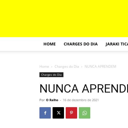
HOME
CHARGES DO DIA
JARAKI TI
Home
Charges do Dia
NUNCA APRENDEM
Charges do Dia
NUNCA APREN
Por
O Ralho
-
16 de dezembro de 2021