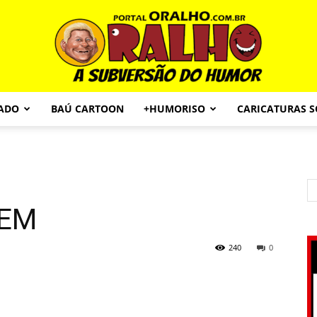
CADO
BAÚ CARTOON
+HUMORISO
CARICATURAS 
Portal
DEM
O
240
0
Ralho