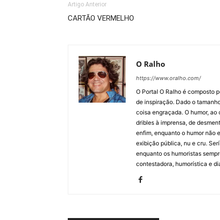
Artigo Anterior
CARTÃO VERMELHO
O Ralho
https://www.oralho.com/
O Portal O Ralho é composto por
de inspiração. Dado o tamanho 
coisa engraçada. O humor, ao co
dribles à imprensa, de desment
enfim, enquanto o humor não e
exibição pública, nu e cru. Ser
enquanto os humoristas sempre
contestadora, humorística e di