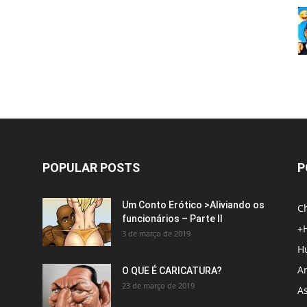
POPULAR POSTS
P
Um Conto Erótico >Aliviando os
C
funcionários – Parte II
+
3 de março de 2019
H
An
O QUE É CARICATURA?
23 de março de 2019
A