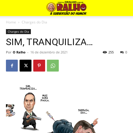
Home
Charges do Dia
Charges do Dia
SIM, TRANQUILIZA…
Por
O Ralho
-
16 de dezembro de 2021
255
0