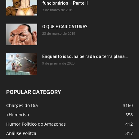
funcionários – Parte II
3 de março de 2019
O QUE É CARICATURA?
23 de março de 2019
Enquanto isso, na beirada da terra plana…
9 de janeiro de 2020
POPULAR CATEGORY
Charges do Dia
3160
+Humoriso
558
Humor Político do Amazonas
412
Análise Polítca
317