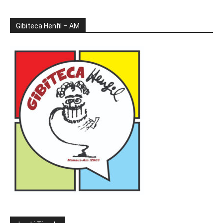
Gibiteca Henfil – AM