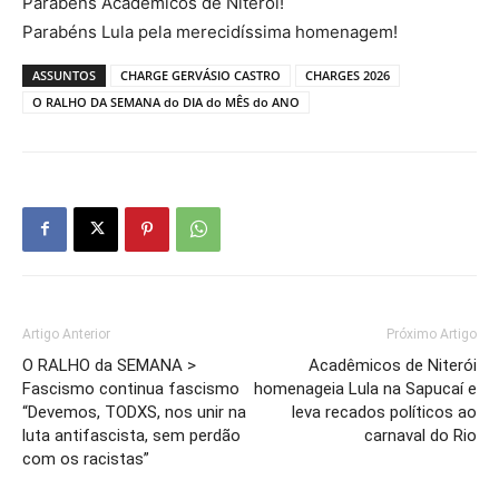
Parabéns Acadêmicos de Niterói!
Parabéns Lula pela merecidíssima homenagem!
ASSUNTOS
CHARGE GERVÁSIO CASTRO
CHARGES 2026
O RALHO DA SEMANA do DIA do MÊS do ANO
Artigo Anterior
Próximo Artigo
O RALHO da SEMANA >
Acadêmicos de Niterói
Fascismo continua fascismo
homenageia Lula na Sapucaí e
“Devemos, TODXS, nos unir na
leva recados políticos ao
luta antifascista, sem perdão
carnaval do Rio
com os racistas”