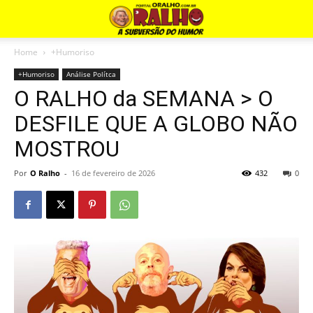
Home
+Humoriso
+Humoriso
Análise Polítca
O RALHO da SEMANA > O
DESFILE QUE A GLOBO NÃO
MOSTROU
Por
O Ralho
-
16 de fevereiro de 2026
432
0