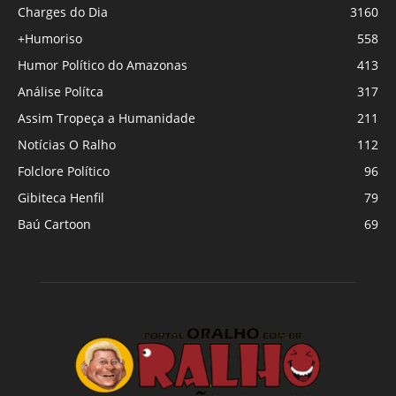
Charges do Dia
3160
+Humoriso
558
Humor Político do Amazonas
413
Análise Polítca
317
Assim Tropeça a Humanidade
211
Notícias O Ralho
112
Folclore Político
96
Gibiteca Henfil
79
Baú Cartoon
69