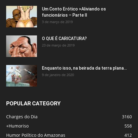
Um Conto Erótico >Aliviando os
funcionários – Parte II
3 de março de 2019
O QUE É CARICATURA?
23 de março de 2019
Enquanto isso, na beirada da terra plana…
9 de janeiro de 2020
POPULAR CATEGORY
Charges do Dia
3160
+Humoriso
558
Humor Político do Amazonas
412