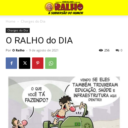
Home
Charges do Dia
Charges do Dia
O RALHO do DIA
Por
O Ralho
-
9 de agosto de 2021
256
0