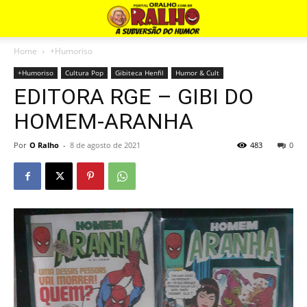
Home
+Humoriso
+Humoriso
Cultura Pop
Gibiteca Henfil
Humor & Cult
EDITORA RGE – GIBI DO
HOMEM-ARANHA
Por
O Ralho
-
8 de agosto de 2021
483
0