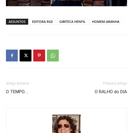
ASSUNTOS
EDITORA RGE
GIBITECA HENFIL
HOMEM-ARANHA
Artigo Anterior
Próximo Artigo
O TEMPO…..
O RALHO do DIA