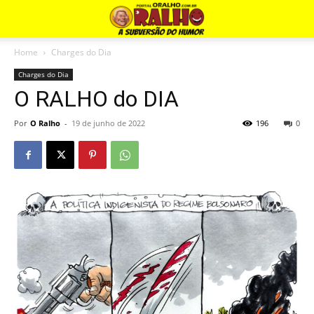
Home
Charges do Dia
Charges do Dia
O RALHO do DIA
Por
O Ralho
-
19 de junho de 2022
196
0