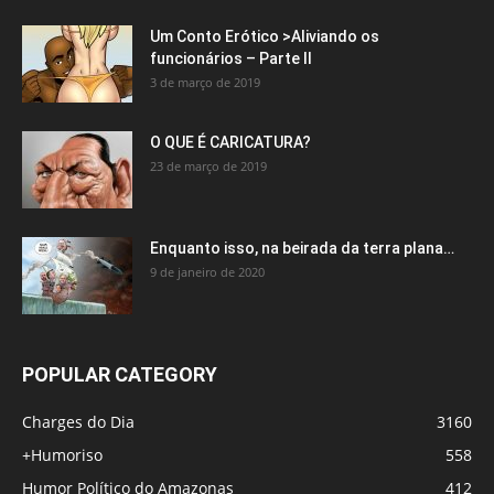
Um Conto Erótico >Aliviando os
funcionários – Parte II
3 de março de 2019
O QUE É CARICATURA?
23 de março de 2019
Enquanto isso, na beirada da terra plana…
9 de janeiro de 2020
POPULAR CATEGORY
Charges do Dia
3160
+Humoriso
558
Humor Político do Amazonas
412