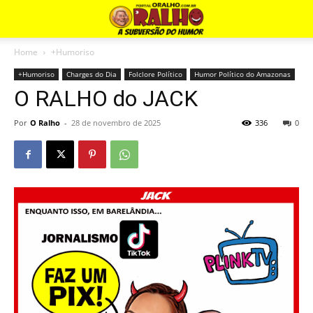
Home
+Humoriso
+Humoriso
Charges do Dia
Folclore Político
Humor Político do Amazonas
O RALHO do JACK
Por
O Ralho
-
28 de novembro de 2025
336
0