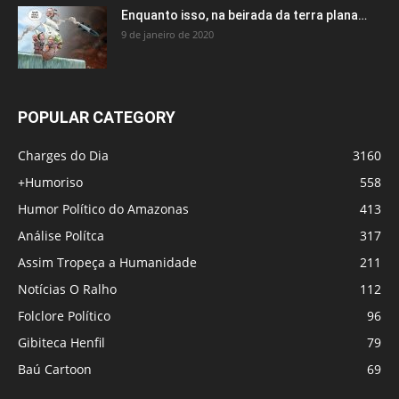
Enquanto isso, na beirada da terra plana…
9 de janeiro de 2020
POPULAR CATEGORY
Charges do Dia
3160
+Humoriso
558
Humor Político do Amazonas
413
Análise Polítca
317
Assim Tropeça a Humanidade
211
Notícias O Ralho
112
Folclore Político
96
Gibiteca Henfil
79
Baú Cartoon
69