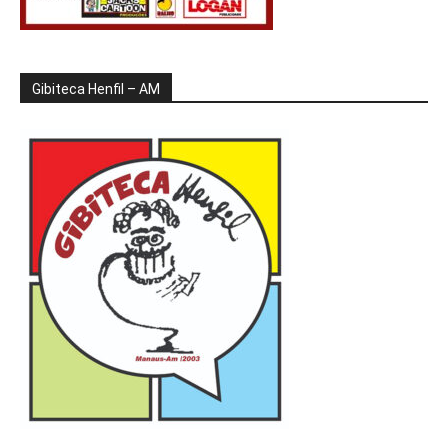
Gibiteca Henfil – AM