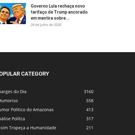
Governo Lula rechaça novo
tarifaço de Trump ancorado
em mentira sobre...
24 de julho de 2026
OPULAR CATEGORY
harges do Dia
3160
Humoriso
558
umor Político do Amazonas
413
álise Polítca
317
ssim Tropeça a Humanidade
211