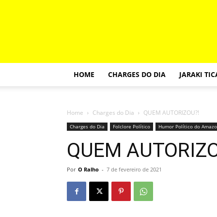
HOME
CHARGES DO DIA
JARAKI TI
Home
Charges do Dia
QUEM AUTORIZOU?!
Charges do Dia
Folclore Político
Humor Político do Amaz
QUEM AUTORIZO
Por
O Ralho
-
7 de fevereiro de 2021