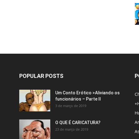
POPULAR POSTS
P
Um Conto Erótico >Aliviando os
C
funcionários – Parte II
+
3 de março de 2019
H
An
O QUE É CARICATURA?
23 de março de 2019
A