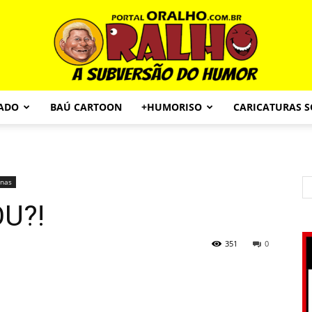
CADO
BAÚ CARTOON
+HUMORISO
CARICATURAS 
Portal
onas
U?!
O
351
0
Ralho