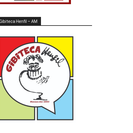
Gibiteca Henfil – AM