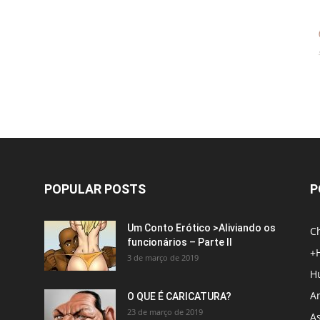
POPULAR POSTS
P
Um Conto Erótico >Aliviando os
C
funcionários – Parte II
+
3 de março de 2019
H
An
O QUE É CARICATURA?
23 de março de 2019
A