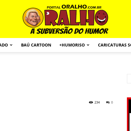
CADO
BAÚ CARTOON
+HUMORISO
CARICATURAS 
Portal
O
234
0
Ralho