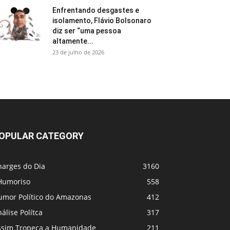
Enfrentando desgastes e
isolamento, Flávio Bolsonaro
diz ser “uma pessoa
altamente...
23 de julho de 2026
OPULAR CATEGORY
harges do Dia
3160
Humoriso
558
umor Político do Amazonas
412
álise Polítca
317
ssim Tropeça a Humanidade
211