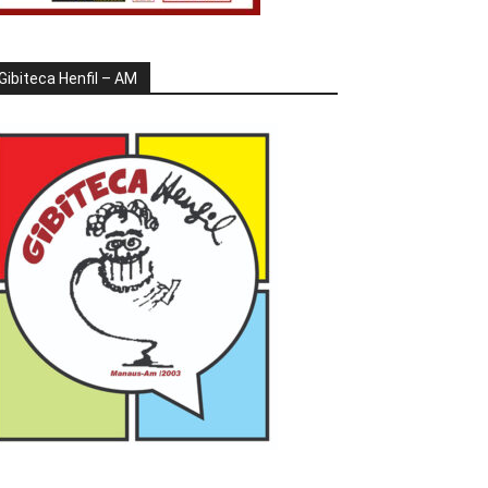
Gibiteca Henfil – AM