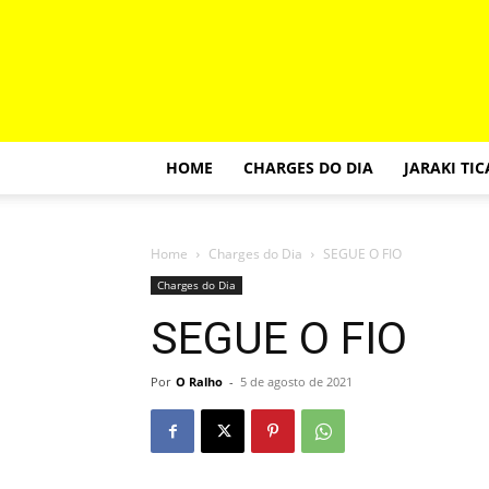
HOME
CHARGES DO DIA
JARAKI TI
Home
Charges do Dia
SEGUE O FIO
Charges do Dia
SEGUE O FIO
Por
O Ralho
-
5 de agosto de 2021