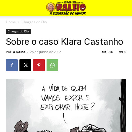
Home
Charges do Dia
Charges do Dia
Sobre o caso Klara Castanho
Por
O Ralho
-
28 de junho de 2022
256
0