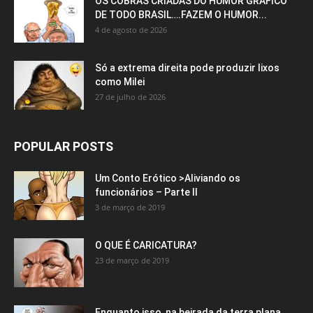
OS COBRAS CRIADAS DO HUMOR GRÁFICO
DE TODO BRASIL….FAZEM O HUMOR...
4 de agosto de 2026
Só a extrema direita pode produzir lixos
como Milei
27 de julho de 2026
POPULAR POSTS
Um Conto Erótico >Aliviando os
funcionários – Parte II
3 de março de 2019
O QUE É CARICATURA?
23 de março de 2019
Enquanto isso, na beirada da terra plana…