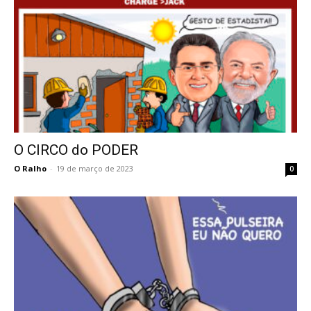
O CIRCO do PODER
O Ralho
-
19 de março de 2023
0