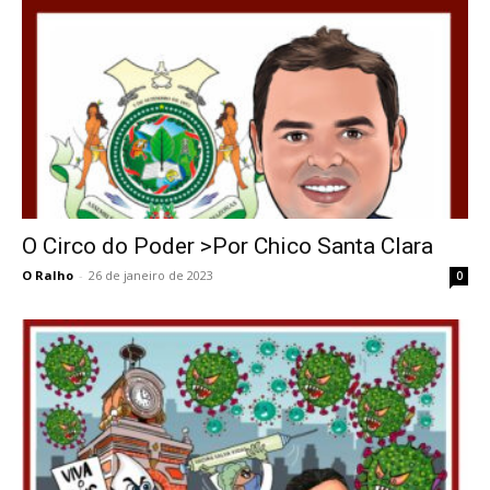
O Circo do Poder >Por Chico Santa Clara
O Ralho
-
26 de janeiro de 2023
0