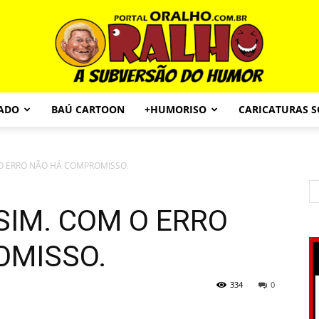
CADO
BAÚ CARTOON
+HUMORISO
CARICATURAS 
Portal
 O ERRO NÃO HÁ COMPROMISSO.
SIM. COM O ERRO
O
OMISSO.
334
0
Ralho