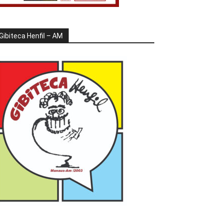
Gibiteca Henfil – AM