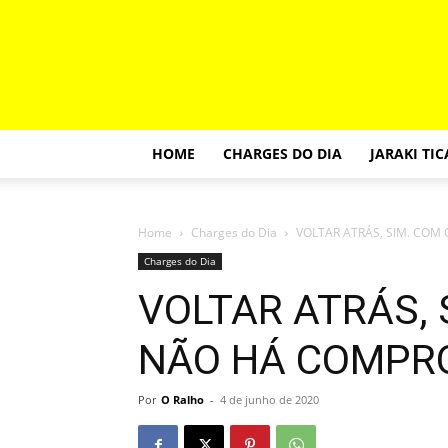
HOME
CHARGES DO DIA
JARAKI TI
Home
Charges do Dia
VOLTAR ATRÁS, SIM. COM
Charges do Dia
VOLTAR ATRÁS, 
NÃO HÁ COMPR
Por
O Ralho
-
4 de junho de 2020