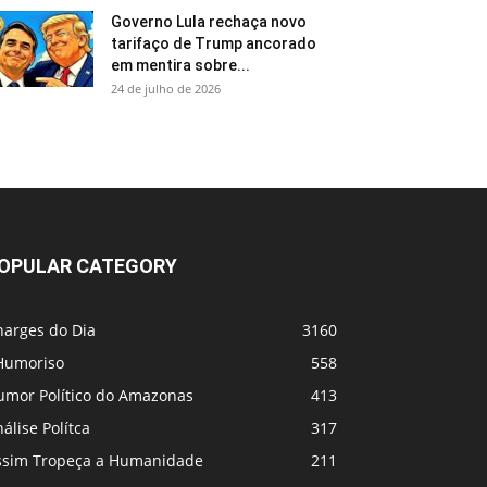
Governo Lula rechaça novo
tarifaço de Trump ancorado
em mentira sobre...
24 de julho de 2026
OPULAR CATEGORY
harges do Dia
3160
Humoriso
558
umor Político do Amazonas
413
álise Polítca
317
ssim Tropeça a Humanidade
211