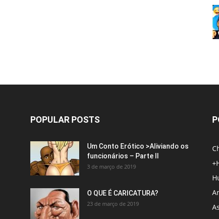
POPULAR POSTS
P
Um Conto Erótico >Aliviando os
C
funcionários – Parte II
+
3 de março de 2019
H
An
O QUE É CARICATURA?
23 de março de 2019
A