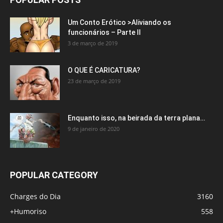
Um Conto Erótico >Aliviando os
funcionários – Parte II
3 de março de 2019
O QUE É CARICATURA?
23 de março de 2019
Enquanto isso, na beirada da terra plana…
9 de janeiro de 2020
POPULAR CATEGORY
Charges do Dia
3160
+Humoriso
558