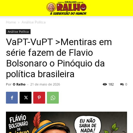
Home
Análise Polítca
Análise Polítca
VaPT-VuPT >Mentiras em
série fazem de Flavio
Bolsonaro o Pinóquio da
política brasileira
Por
O Ralho
-
21 de maio de 2026
182
0