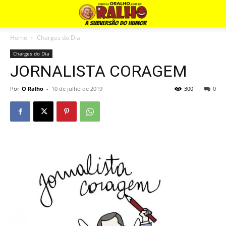
Home
Charges do Dia
Charges do Dia
JORNALISTA CORAGEM
Por
O Ralho
-
10 de julho de 2019
300
0