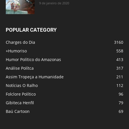
9 de janeiro de 2020
POPULAR CATEGORY
Charges do Dia
3160
+Humoriso
558
Humor Político do Amazonas
413
Análise Polítca
317
Assim Tropeça a Humanidade
211
Notícias O Ralho
112
Folclore Político
96
Gibiteca Henfil
79
Baú Cartoon
69